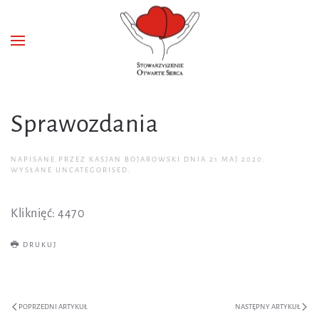
Sprawozdania
NAPISANE PRZEZ KASJAN BOJAROWSKI DNIA
21 MAJ 2020
.
WYSŁANE
UNCATEGORISED
.
Kliknięć: 4470
DRUKUJ
POPRZEDNI ARTYKUŁ
NASTĘPNY ARTYKUŁ